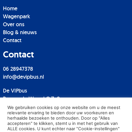
Home
Wagenpark
Over ons
Blog & nieuws
Contact
Contact
06 28947378
info@devipbus.nl
De VIPbus
Bemuurde Weerd O.Z. 8
3514 AN Utrecht
We gebruiken cookies op onze website om u de meest
relevante ervaring te bieden door uw voorkeuren en
herhaalde bezoeken te onthouden. Door op "Alles
accepteren" te klikken, stemt u in met het gebruik van
ALLE cookies. U kunt echter naar "Cookie-instellingen"