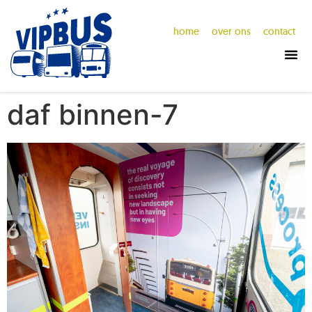
home
over ons
contact
daf binnen-7