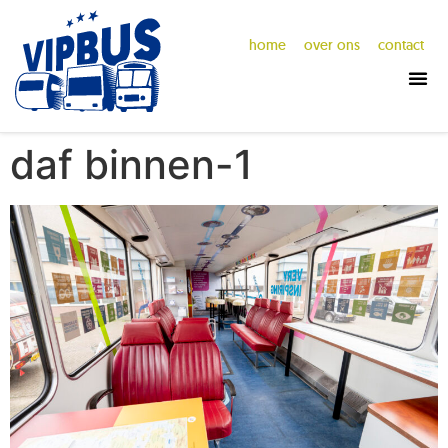
home
over ons
contact
daf binnen-1