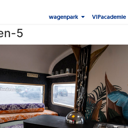
wagenpark
VIPacademie
en-5