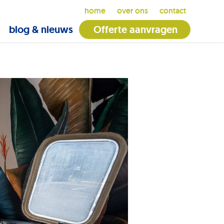
home
over ons
contact
blog & nieuws
Offerte aanvragen